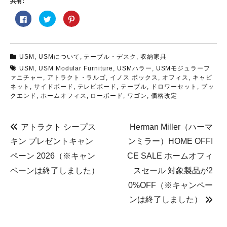
共有:
F
ク
ク
a
リ
リ
c
ッ
ッ
e
ク
ク
b
し
し
o
て
て
o
T
P
USM
,
USMについて
,
テーブル・デスク
,
収納家具
k
w
i
で
i
n
USM
,
USM Modular Furniture
,
USMハラー
,
USMモジュラーフ
共
t
t
有
t
e
ァニチャー
,
アトラクト・ラルゴ
,
イノス ボックス
,
オフィス
,
キャビ
す
e
r
ネット
,
サイドボード
,
テレビボード
,
テーブル
,
ドロワーセット
,
ブッ
る
r
e
に
で
s
クエンド
,
ホームオフィス
,
ローボード
,
ワゴン
,
価格改定
は
共
t
ク
有
で
リ
(
共
ッ
新
有
ク
し
(
アトラクト シープス
Herman Miller（ハーマ
し
い
新
て
ウ
し
キン プレゼントキャン
ンミラー）HOME OFFI
く
ィ
い
だ
ン
ウ
ペーン 2026（※キャン
CE SALE ホームオフィ
さ
ド
ィ
い
ウ
ン
(
で
ド
ペーンは終了しました）
スセール 対象製品が2
新
開
ウ
し
き
で
0%OFF（※キャンペー
い
ま
開
ウ
す
き
ィ
)
ま
ンは終了しました）
ン
す
ド
)
ウ
で