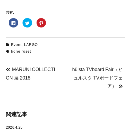
共有:
F
ク
ク
a
リ
リ
c
ッ
ッ
e
ク
ク
b
し
し
o
て
て
o
T
P
Event
,
LARGO
k
w
i
で
i
n
ligne roset
共
t
t
有
t
e
す
e
r
る
r
e
に
で
s
MARUNI COLLECTI
hülsta TVboard Fair（ヒ
は
共
t
ク
有
で
ON 展 2018
ュルスタ TVボードフェ
リ
(
共
ッ
新
有
ク
し
(
ア）
し
い
新
て
ウ
し
く
ィ
い
だ
ン
ウ
さ
ド
ィ
い
ウ
ン
(
で
ド
新
開
ウ
関連記事
し
き
で
い
ま
開
ウ
す
き
ィ
)
ま
2026.4.25
ン
す