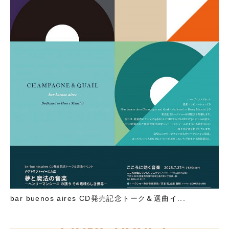
bar buenos aires CD発売記念トーク＆選曲イ...