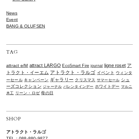
News
Event
BANG & OLUFSEN
TAG
ligne roset
ア
attract e/M
attract LARGO
EcoSmart Fire
journal
トラクト・イーエム
アトラクト・ラルゴ
イベント
ウィンタ
ギャラリー
ーセール
キャンペーン
クリスマス
シュ
サマーセール
ーズコレクション
ジャーナル
バレンタインデー
ホワイトデー
マルニ
リーン・ロゼ
木工
母の日
SHOP
アトラクト・ラルゴ
TEL：088-880-9877