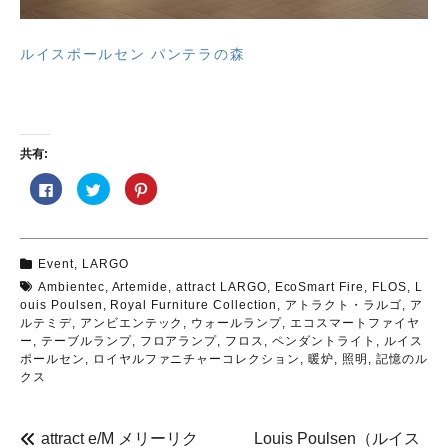
ルイスポールセン パンテラの森
共有:
F
ク
ク
a
リ
リ
c
ッ
ッ
e
ク
ク
b
し
し
o
て
て
o
T
P
Event
,
LARGO
k
w
i
で
i
n
Ambientec
,
Artemide
,
attract LARGO
,
EcoSmart Fire
,
FLOS
,
L
共
t
t
有
t
e
ouis Poulsen
,
Royal Furniture Collection
,
アトラクト・ラルゴ
,
ア
す
e
r
ルテミデ
,
アンビエンテック
,
ウォールランプ
,
エコスマートファイヤ
る
r
e
に
で
s
ー
,
テーブルランプ
,
フロアランプ
,
フロス
,
ペンダントライト
,
ルイス
は
共
t
ポールセン
,
ロイヤルファニチャーコレクション
,
暖炉
,
照明
,
記憶のル
ク
有
で
リ
(
共
クス
ッ
新
有
ク
し
(
し
い
新
て
ウ
し
く
ィ
い
attract e/M メリーリク
Louis Poulsen（ルイス