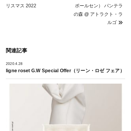
だ
ン
ウ
さ
ド
ィ
リスマス 2022
ポールセン） パンテラ
い
ウ
ン
(
で
ド
の森 @ アトラクト・ラ
新
開
ウ
し
き
で
い
ま
開
ルゴ
ウ
す
き
ィ
)
ま
ン
す
ド
)
ウ
で
開
き
関連記事
ま
す
)
2020.4.28
ligne roset G.W Special Offer（リーン・ロゼ フェア）