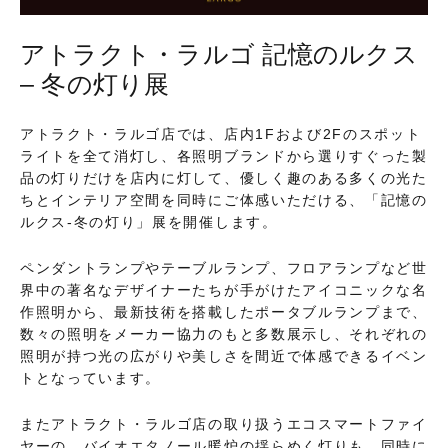
アトラクト・ラルゴ 記憶のルクス
– 冬の灯り展
アトラクト・ラルゴ店では、店内1Fおよび2Fのスポット
ライトを全て消灯し、各照明ブランドから選りすぐった製
品の灯りだけを店内に灯して、優しく趣のある多くの光た
ちとインテリア空間を同時にご体感いただける、「記憶の
ルクス-冬の灯り」展を開催します。
ペンダントランプやテーブルランプ、フロアランプなど世
界中の著名なデザイナーたちが手がけたアイコニックな名
作照明から、最新技術を搭載したポータブルランプまで、
数々の照明をメーカー協力のもと多数展示し、それぞれの
照明が持つ光の広がりや美しさを間近で体感できるイベン
トとなっています。
またアトラクト・ラルゴ店の取り扱うエコスマートファイ
ヤーの、バイオエタノール暖炉の揺らめく灯りも、同時に