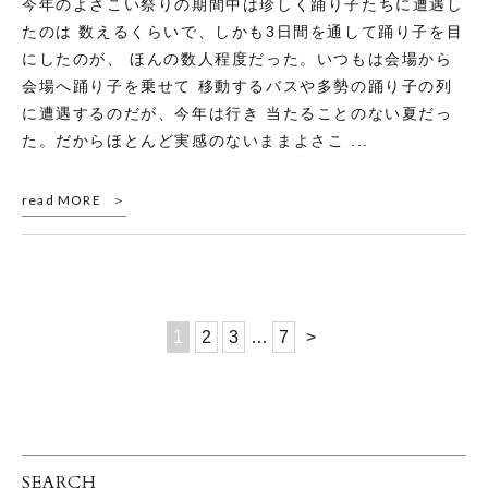
今年のよさこい祭りの期間中は珍しく踊り子たちに遭遇し
たのは 数えるくらいで、しかも3日間を通して踊り子を目
にしたのが、 ほんの数人程度だった。いつもは会場から
会場へ踊り子を乗せて 移動するバスや多勢の踊り子の列
に遭遇するのだが、今年は行き 当たることのない夏だっ
た。だからほとんど実感のないままよさこ ...
read MORE
1
2
3
…
7
>
SEARCH