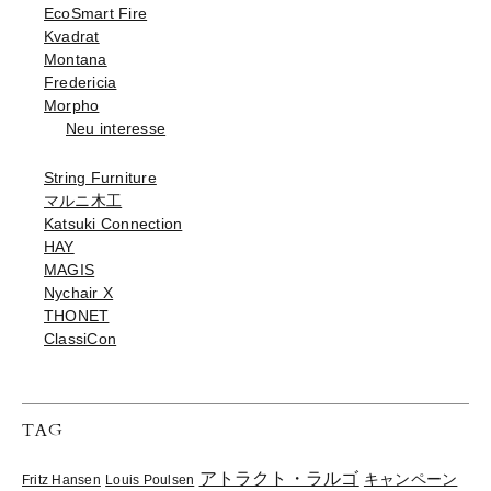
EcoSmart Fire
Kvadrat
Montana
Fredericia
Morpho
Neu interesse
String Furniture
マルニ木工
Katsuki Connection
HAY
MAGIS
Nychair X
THONET
ClassiCon
TAG
アトラクト・ラルゴ
キャンペーン
Fritz Hansen
Louis Poulsen