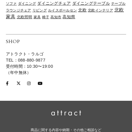
ダイニングチェア
ダイニングテーブル
ソファ
ダイニング
テーブル
北欧
北欧
ラウンジチェア
リビング
ルイスポールセン
北欧インテリア
家具
高知県
北欧照明
家具
椅子
高知市
SHOP
アトラクト・ラルゴ
TEL：088-880-9877
受付時間：10:30〜19:00
（年中無休）
商品に関する内容や納期・その他ご相談など