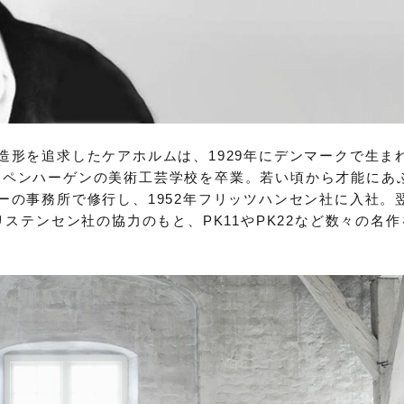
造形を追求したケアホルムは、1929年にデンマークで生ま
コペンハーゲンの美術工芸学校を卒業。若い頃から才能にあ
ーの事務所で修行し、1952年フリッツハンセン社に入社。
リステンセン社の協力のもと、PK11やPK22など数々の名作