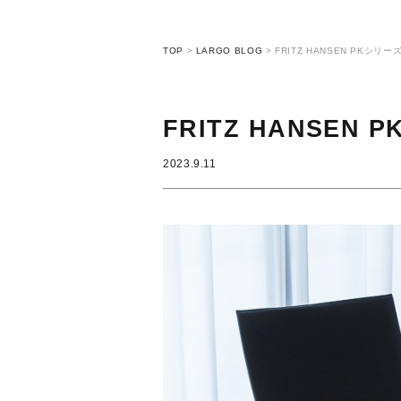
TOP
>
LARGO BLOG
>
FRITZ HANSEN PKシリ
FRITZ HANSEN
2023.9.11