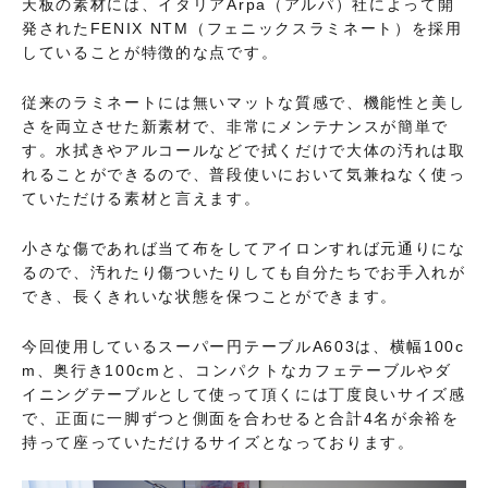
天板の素材には、イタリアArpa（アルパ）社によって開
発されたFENIX NTM（フェニックスラミネート）を採用
していることが特徴的な点です。
従来のラミネートには無いマットな質感で、機能性と美し
さを両立させた新素材で、非常にメンテナンスが簡単で
す。水拭きやアルコールなどで拭くだけで大体の汚れは取
れることができるので、普段使いにおいて気兼ねなく使っ
ていただける素材と言えます。
小さな傷であれば当て布をしてアイロンすれば元通りにな
るので、汚れたり傷ついたりしても自分たちでお手入れが
でき、長くきれいな状態を保つことができます。
今回使用しているスーパー円テーブルA603は、横幅100c
m、奥行き100cmと、コンパクトなカフェテーブルやダ
イニングテーブルとして使って頂くには丁度良いサイズ感
で、正面に一脚ずつと側面を合わせると合計4名が余裕を
持って座っていただけるサイズとなっております。