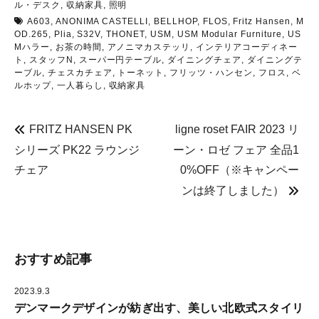
で
i
n
ル・デスク
,
収納家具
,
照明
共
t
t
有
t
e
A603
,
ANONIMA CASTELLI
,
BELLHOP
,
FLOS
,
Fritz Hansen
,
M
す
e
r
OD.265
,
Plia
,
S32V
,
THONET
,
USM
,
USM Modular Furniture
,
US
る
r
e
に
で
s
Mハラー
,
お茶の時間
,
アノニマカステッリ
,
インテリアコーディネー
は
共
t
ト
,
スタッフN
,
スーパー円テーブル
,
ダイニングチェア
,
ダイニングテ
ク
有
で
リ
(
共
ーブル
,
チェスカチェア
,
トーネット
,
フリッツ・ハンセン
,
フロス
,
ベ
ッ
新
有
ルホップ
,
一人暮らし
,
収納家具
ク
し
(
し
い
新
て
ウ
し
く
ィ
い
だ
ン
ウ
FRITZ HANSEN PK
ligne roset FAIR 2023 リ
さ
ド
ィ
い
ウ
ン
シリーズ PK22 ラウンジ
ーン・ロゼ フェア 全品1
(
で
ド
新
開
ウ
し
き
で
チェア
0%OFF（※キャンペー
い
ま
開
ウ
す
き
ンは終了しました）
ィ
)
ま
ン
す
ド
)
ウ
で
開
き
ま
おすすめ記事
す
)
2023.9.3
デンマークデザインが紡ぎ出す、美しい北欧式スタイリ