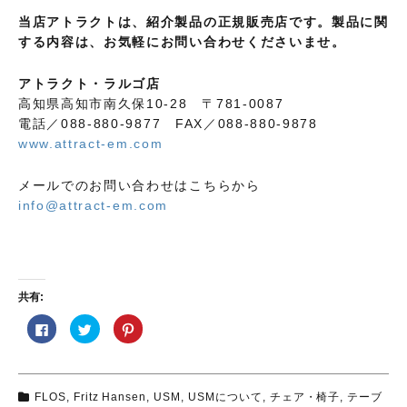
当店アトラクトは、紹介製品の正規販売店です。製品に関
する内容は、お気軽にお問い合わせくださいませ。
アトラクト・ラルゴ店
高知県高知市南久保10-28 〒781-0087
電話／088-880-9877 FAX／088-880-9878
www.attract-em.com
メールでのお問い合わせはこちらから
info@attract-em.com
共有:
F
ク
ク
a
リ
リ
c
ッ
ッ
e
ク
ク
b
し
し
o
て
て
o
T
P
FLOS
,
Fritz Hansen
,
USM
,
USMについて
,
チェア・椅子
,
テーブ
k
w
i