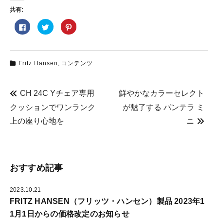
共有:
F
ク
ク
a
リ
リ
c
ッ
ッ
e
ク
ク
b
し
し
o
て
て
o
T
P
Fritz Hansen
,
コンテンツ
k
w
i
で
i
n
共
t
t
有
t
e
す
e
r
CH 24C Yチェア専用
鮮やかなカラーセレクト
る
r
e
に
で
s
は
共
t
クッションでワンランク
が魅了する パンテラ ミ
ク
有
で
リ
(
共
上の座り心地を
ニ
ッ
新
有
ク
し
(
し
い
新
て
ウ
し
く
ィ
い
だ
ン
ウ
さ
ド
ィ
い
ウ
ン
おすすめ記事
(
で
ド
新
開
ウ
し
き
で
い
ま
開
2023.10.21
ウ
す
き
ィ
)
ま
FRITZ HANSEN（フリッツ・ハンセン）製品 2023年1
ン
す
ド
)
1月1日からの価格改定のお知らせ
ウ