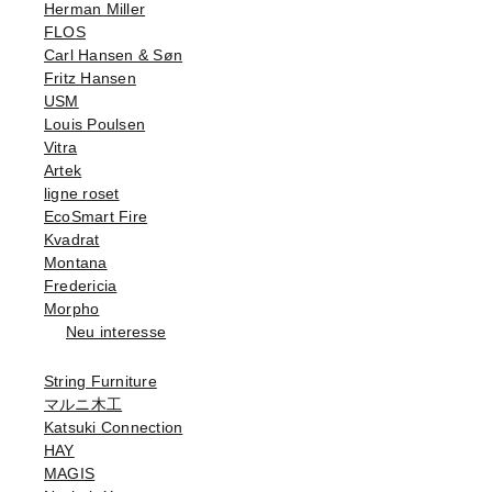
Herman Miller
FLOS
Carl Hansen & Søn
Fritz Hansen
USM
Louis Poulsen
Vitra
Artek
ligne roset
EcoSmart Fire
Kvadrat
Montana
Fredericia
Morpho
Neu interesse
String Furniture
マルニ木工
Katsuki Connection
HAY
MAGIS