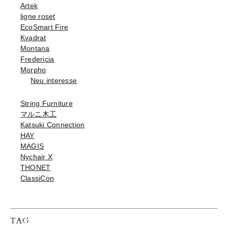
Artek
ligne roset
EcoSmart Fire
Kvadrat
Montana
Fredericia
Morpho
Neu interesse
String Furniture
マルニ木工
Katsuki Connection
HAY
MAGIS
Nychair X
THONET
ClassiCon
TAG