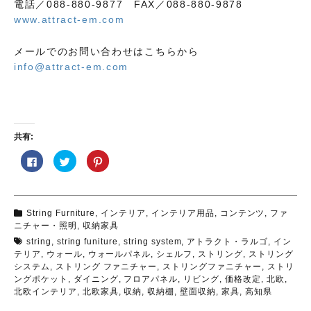
電話／088-880-9877 FAX／088-880-9878
www.attract-em.com
メールでのお問い合わせはこちらから
info@attract-em.com
共有:
F
ク
ク
a
リ
リ
c
ッ
ッ
e
ク
ク
b
し
し
o
て
て
o
T
P
String Furniture
,
インテリア
,
インテリア用品
,
コンテンツ
,
ファ
k
w
i
で
i
n
ニチャー・照明
,
収納家具
共
t
t
有
t
e
string
,
string funiture
,
string system
,
アトラクト・ラルゴ
,
イン
す
e
r
テリア
,
ウォール
,
ウォールパネル
,
シェルフ
,
ストリング
,
ストリング
る
r
e
に
で
s
システム
,
ストリング ファニチャー
,
ストリングファニチャー
,
ストリ
は
共
t
ングポケット
,
ダイニング
,
フロアパネル
,
リビング
,
価格改定
,
北欧
,
ク
有
で
リ
(
共
北欧インテリア
,
北欧家具
,
収納
,
収納棚
,
壁面収納
,
家具
,
高知県
ッ
新
有
ク
し
(