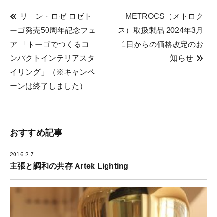
し
い
新
て
ウ
し
く
ィ
い
リーン・ロゼ ロゼト
METROCS（メトロク
だ
ン
ウ
さ
ド
ィ
ーゴ発売50周年記念フェ
ス）取扱製品 2024年3月
い
ウ
ン
(
で
ド
ア 「トーゴでつくるコ
1日からの価格改定のお
新
開
ウ
し
き
で
い
ま
開
ンパクトインテリアスタ
知らせ
ウ
す
き
ィ
)
ま
イリング」（※キャンペ
ン
す
ド
)
ウ
ーンは終了しました）
で
開
き
ま
す
)
おすすめ記事
2016.2.7
主張と調和の共存 Artek Lighting