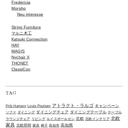
Fredericia
Morpho
Neu interesse
String Furniture
マルニ木工
Katsuki Connection
HAY
MAGIS
Nychair X
THONET
ClassiCon
TAG
アトラクト・ラルゴ
キャンペーン
Fritz Hansen
Louis Poulsen
ダイニングチェア
ダイニングテーブル
ソファ
ダイニング
テーブル
北欧
北欧
ラウンジチェア
リビング
ルイスポールセン
北欧インテリア
家具
高知県
北欧照明
家具
椅子
高知市