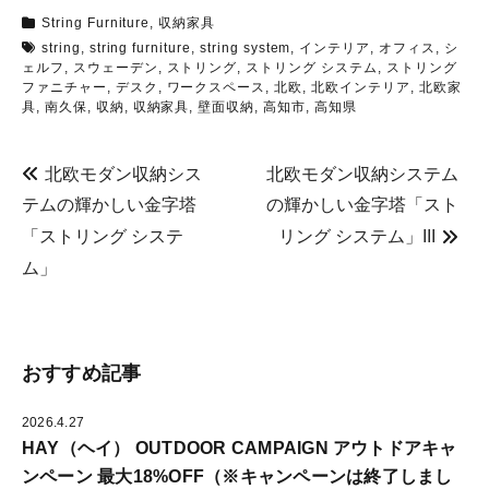
o
て
て
o
T
P
String Furniture
,
収納家具
k
w
i
で
i
n
string
,
string furniture
,
string system
,
インテリア
,
オフィス
,
シ
共
t
t
有
t
e
ェルフ
,
スウェーデン
,
ストリング
,
ストリング システム
,
ストリング
す
e
r
ファニチャー
,
デスク
,
ワークスペース
,
北欧
,
北欧インテリア
,
北欧家
る
r
e
に
で
s
具
,
南久保
,
収納
,
収納家具
,
壁面収納
,
高知市
,
高知県
は
共
t
ク
有
で
リ
(
共
ッ
新
有
ク
し
(
北欧モダン収納シス
北欧モダン収納システム
し
い
新
て
ウ
し
テムの輝かしい金字塔
の輝かしい金字塔「スト
く
ィ
い
だ
ン
ウ
「ストリング システ
リング システム」III
さ
ド
ィ
い
ウ
ン
(
で
ド
ム」
新
開
ウ
し
き
で
い
ま
開
ウ
す
き
ィ
)
ま
ン
す
ド
)
ウ
おすすめ記事
で
開
き
ま
2026.4.27
す
HAY（ヘイ） OUTDOOR CAMPAIGN アウトドアキャ
)
ンペーン 最大18%OFF（※キャンペーンは終了しまし