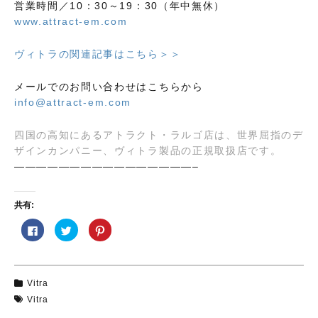
営業時間／10：30～19：30（年中無休）
www.attract-em.com
ヴィトラの関連記事はこちら＞＞
メールでのお問い合わせはこちらから
info@attract-em.com
四国の高知にあるアトラクト・ラルゴ店は、世界屈指のデ
ザインカンパニー、ヴィトラ製品の正規取扱店です。
————————————————–
共有:
F
ク
ク
a
リ
リ
c
ッ
ッ
e
ク
ク
b
し
し
o
て
て
o
T
P
Vitra
k
w
i
で
i
n
Vitra
共
t
t
有
t
e