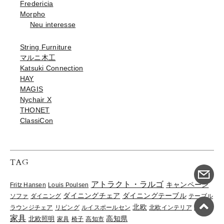
Fredericia
Morpho
Neu interesse
String Furniture
マルニ木工
Katsuki Connection
HAY
MAGIS
Nychair X
THONET
ClassiCon
TAG
アトラクト・ラルゴ
キャンペーン
Fritz Hansen
Louis Poulsen
ダイニングチェア
ダイニングテーブル
ソファ
ダイニング
テーブル
北欧
北欧
ラウンジチェア
リビング
ルイスポールセン
北欧インテリア
家具
高知県
北欧照明
家具
椅子
高知市