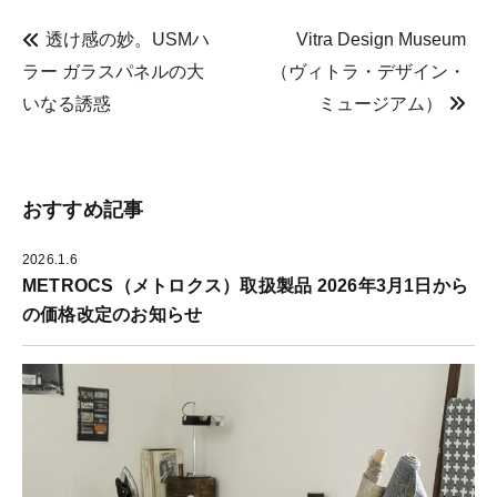
す
e
r
る
r
e
に
で
s
透け感の妙。USMハ
Vitra Design Museum
は
共
t
ク
有
で
ラー ガラスパネルの大
（ヴィトラ・デザイン・
リ
(
共
ッ
新
有
ク
し
(
いなる誘惑
ミュージアム）
し
い
新
て
ウ
し
く
ィ
い
だ
ン
ウ
さ
ド
ィ
い
ウ
ン
(
で
ド
新
開
ウ
おすすめ記事
し
き
で
い
ま
開
ウ
す
き
ィ
)
ま
2026.1.6
ン
す
ド
)
METROCS（メトロクス）取扱製品 2026年3月1日から
ウ
で
の価格改定のお知らせ
開
き
ま
す
)