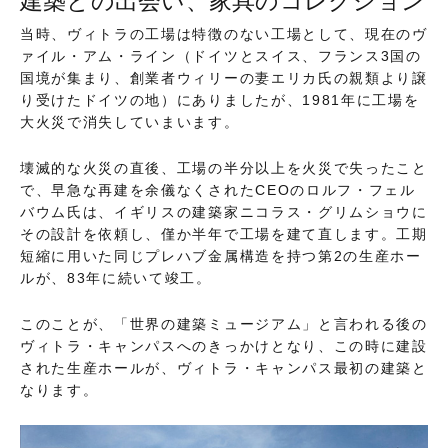
建築との出会い、家具のコレクション
当時、ヴィトラの工場は特徴のない工場として、現在のヴ
ァイル・アム・ライン（ドイツとスイス、フランス3国の
国境が集まり、創業者ウィリーの妻エリカ氏の親類より譲
り受けたドイツの地）にありましたが、1981年に工場を
大火災で消失していまいます。
壊滅的な火災の直後、工場の半分以上を火災で失ったこと
で、早急な再建を余儀なくされたCEOのロルフ・フェル
バウム氏は、イギリスの建築家ニコラス・グリムショウに
その設計を依頼し、僅か半年で工場を建て直します。工期
短縮に用いた同じプレハブ金属構造を持つ第2の生産ホー
ルが、83年に続いて竣工。
このことが、「世界の建築ミュージアム」と言われる後の
ヴィトラ・キャンパスへのきっかけとなり、この時に建設
された生産ホールが、ヴィトラ・キャンパス最初の建築と
なります。