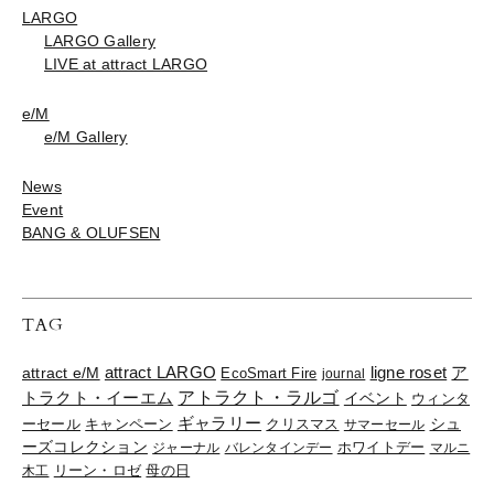
LARGO
LARGO Gallery
LIVE at attract LARGO
e/M
e/M Gallery
News
Event
BANG & OLUFSEN
TAG
ligne roset
ア
attract e/M
attract LARGO
EcoSmart Fire
journal
トラクト・イーエム
アトラクト・ラルゴ
イベント
ウィンタ
ギャラリー
ーセール
キャンペーン
クリスマス
シュ
サマーセール
ーズコレクション
ジャーナル
バレンタインデー
ホワイトデー
マルニ
リーン・ロゼ
木工
母の日