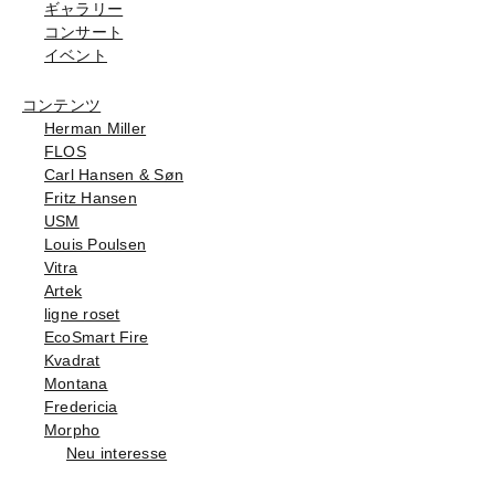
ギャラリー
コンサート
イベント
コンテンツ
Herman Miller
FLOS
Carl Hansen & Søn
Fritz Hansen
USM
Louis Poulsen
Vitra
Artek
ligne roset
EcoSmart Fire
Kvadrat
Montana
Fredericia
Morpho
Neu interesse