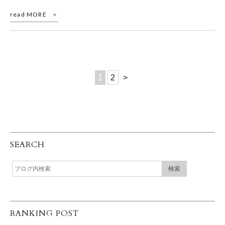
read MORE
1
2
>
SEARCH
RANKING POST