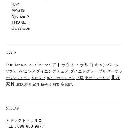
HAY
MAGIS
Nychair X
THONET
ClassiCon
TAG
アトラクト・ラルゴ
キャンペーン
Fritz Hansen
Louis Poulsen
ダイニングチェア
ダイニングテーブル
ソファ
ダイニング
テーブル
北欧
北欧
ラウンジチェア
リビング
ルイスポールセン
北欧インテリア
家具
高知県
北欧照明
家具
椅子
高知市
SHOP
アトラクト・ラルゴ
TEL：088-880-9877