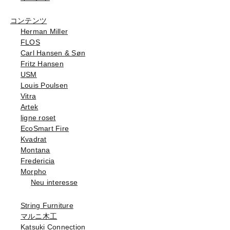
コンテンツ
Herman Miller
FLOS
Carl Hansen & Søn
Fritz Hansen
USM
Louis Poulsen
Vitra
Artek
ligne roset
EcoSmart Fire
Kvadrat
Montana
Fredericia
Morpho
Neu interesse
String Furniture
マルニ木工
Katsuki Connection