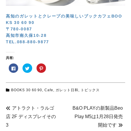
高知のガレットとクレープの美味しいブックカフェBOO
KS 30 60 90
〒780-0087
高知市南久保10-28
TEL.088-880-9877
共有:
F
ク
ク
a
リ
リ
c
ッ
ッ
e
ク
ク
b
し
し
o
て
て
o
T
P
BOOKS 30 60 90
,
Cafe
,
ガレット日和
,
トピックス
k
w
i
で
i
n
共
t
t
有
t
e
す
e
r
アトラクト・ラルゴ
B&O PLAYの新製品Beo
る
r
e
に
で
s
は
共
t
店 2F ディスプレイその
Play M5は1月28日発売
ク
有
で
リ
(
共
3
開始です
ッ
新
有
ク
し
(