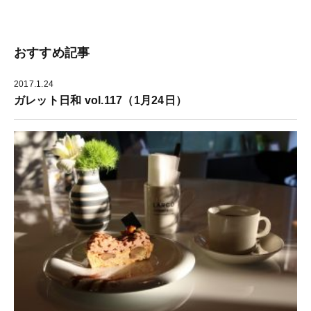
し
い
新
て
ウ
し
く
ィ
い
だ
ン
ウ
さ
ド
ィ
い
ウ
ン
おすすめ記事
(
で
ド
新
開
ウ
し
き
で
い
ま
開
2017.1.24
ウ
す
き
ィ
)
ま
ガレット日和 vol.117（1月24日）
ン
す
ド
)
ウ
で
開
き
ま
す
)